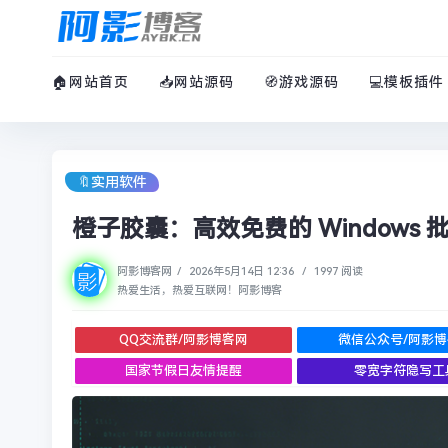
🏠网站首页
📥网站源码
🧭游戏源码
💻模板插件
🔖实用软件
橙子胶囊：高效免费的 Window
阿影博客网
/
2026年5月14日 12:36
/
1997 阅读
热爱生活，热爱互联网！阿影博客
QQ交流群/阿影博客网
微信公众号/阿影
国家节假日友情提醒
零宽字符隐写工