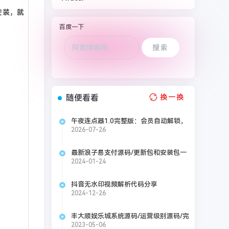
安装，就
百度一下
随便看看
换一换
午夜连点器1.0完整版：会员自动解锁，
抢票脚本一应俱全
2026-07-26
最新浪子易支付源码/更新包和安装包一
起打包好
2024-01-24
抖音无水印视频解析代码分享
2024-12-26
丰大顺娱乐城系统源码/运营级别源码/完
美开奖/新增视频开奖/附加视频安装教程
2023-05-06