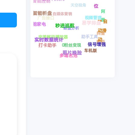
应用聚
视频管理
车机版
自动去广告
助手工具
品牌打造
合器
照片换脸
秒进巡航
！
天空
红果视频
智
多域名池
影音解码包
视角
0粉丝变现
实时数据统计
能
智能析盘
断盘分析
跳
打卡助手
自媒体营销
智能控制
LAV
过
智能家电
完美解码播放器
Filters
广告接口