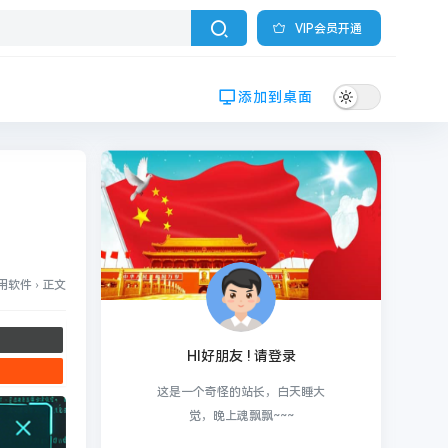
VIP会员开通
添加到桌面
实用软件
›
正文
HI好朋友 ! 请登录
这是一个奇怪的站长，白天睡大
觉，晚上魂飘飘~~~