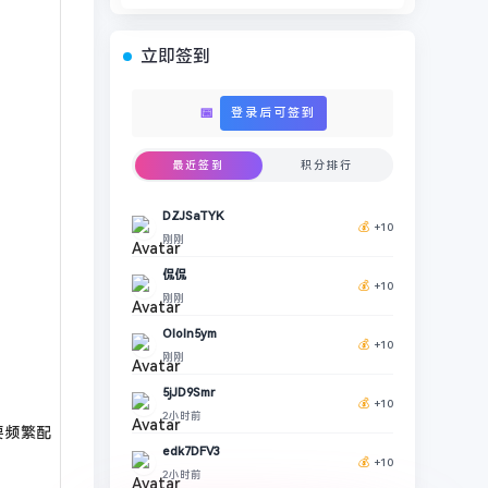
立即签到
📅
登录后可签到
最近签到
积分排行
DZJSaTYK
💰
+10
刚刚
侃侃
💰
+10
刚刚
OIoIn5ym
💰
+10
刚刚
5jJD9Smr
💰
+10
2小时前
要频繁配
edk7DFV3
💰
+10
2小时前