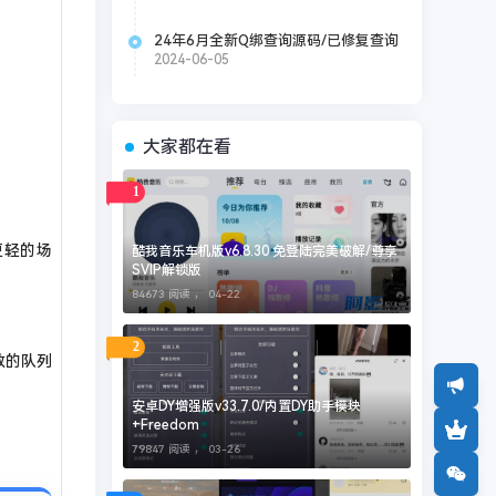
24年6月全新Q绑查询源码/已修复查询
失败 并增加了新接口
2024-06-05
大家都在看
1
求更轻的场
酷我音乐车机版v6.8.30 免登陆完美破解/尊享
SVIP解锁版
84673 阅读 ，
04-22
2
致的队列
安卓DY增强版v33.7.0/内置DY助手模块
+Freedom
79847 阅读 ，
03-26