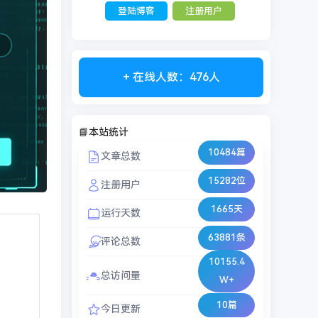
登陆博客
注册用户
+ 在线人数：476人
📘本站统计
10484篇
文章总数
15282位
注册用户
1665天
运行天数
63881条
评论总数
10155.4
总访问量
W+
10篇
今日更新