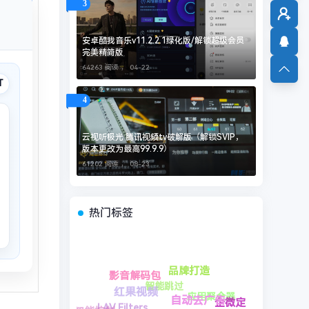
3
安卓酷我音乐v11.2.2.1绿化版/解锁超级会员
完美精简版
64263 阅读 ，
04-22
T
4
云视听极光 腾讯视频tv破解版（解锁SVIP，
版本更改为最高99.9.9）
61202 阅读 ，
08-23
热门标签
阿里
** 自动滑动
抖音圆码
企微定位
信号增强
易学排盘