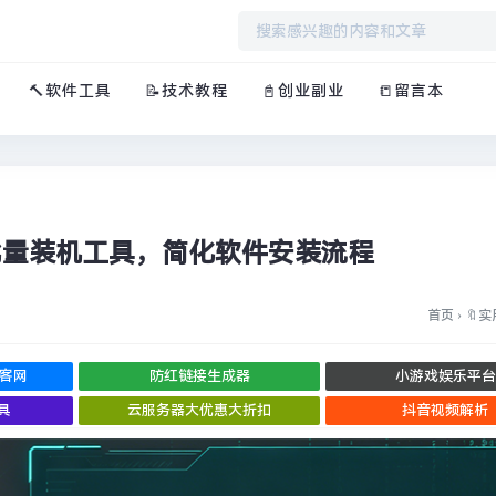
🔨软件工具
📝技术教程
📓创业副业
📒留言本
s 批量装机工具，简化软件安装流程
首页
›
🔖
博客网
防红链接生成器
小游戏娱乐平台
具
云服务器大优惠大折扣
抖音视频解析