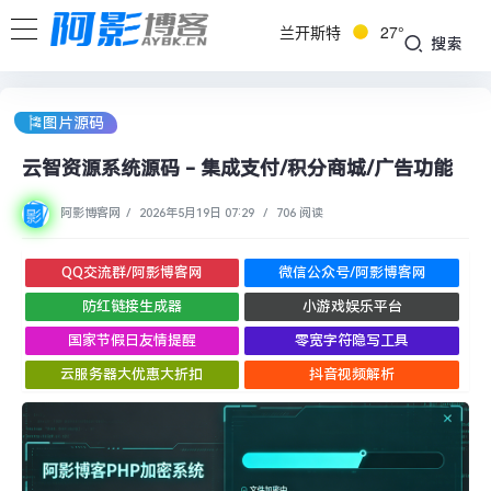
兰开斯特
27°
搜索
🎏图片源码
云智资源系统源码 - 集成支付/积分商城/广告功能
阿影博客网
/
2026年5月19日 07:29
/
706 阅读
QQ交流群/阿影博客网
微信公众号/阿影博客网
防红链接生成器
小游戏娱乐平台
国家节假日友情提醒
零宽字符隐写工具
云服务器大优惠大折扣
抖音视频解析