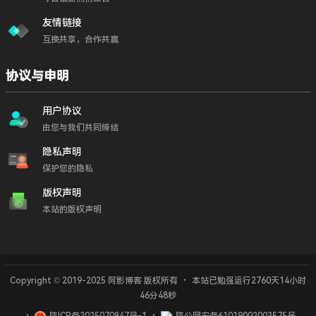
友情链接
互换共享，合作共赢
协议与申明
用户协议
由您与我们共同缔结
隐私声明
保护您的隐私
版权声明
本站的版权声明
宝塔面板
PHP源码
支付功能
资源中心
Copyright © 2019-2025 阿影博客 版权所有
・
本站已勉强运行2760天
14小时
积分商城
46分48秒