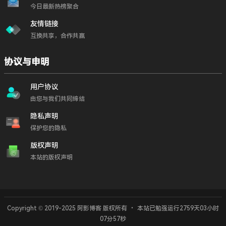
今日最新热榜聚合
友情链接
互换共享，合作共赢
协议与申明
用户协议
由您与我们共同缔结
隐私声明
保护您的隐私
版权声明
本站的版权声明
进阶学习
抖音广告投放
千川投放技巧
Copyright © 2019-2025 阿影博客 版权所有
・
本站已勉强运行2759天
03小时
老手必备
广告课程
07分57秒