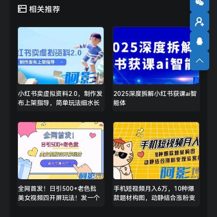
相关推荐
小红书卖虚拟资料2.0，制作发
2025深度拆解小红书获课ai智
布上架指导，简单玩法细水长
能体
流
全网首发！日引500+老色批
手机短视频月入6万，10种爆
美女视频四开屏玩法！发一个
款题材构图，动静结合涨粉变
爆一个
现运营技巧