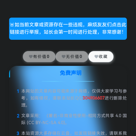
🚨如当前文章或资源存在一些违规，麻烦友友们点击此
链接进行举报，站长会第一时间进行处理，非常感谢！
有价值
0
无价值
0
收藏
免费声明
本网站的文章内容可能来源于网络，仅供大家学习与参
考，如有侵权，请联系站长QQ:
304906607
进行删除处
理。
文章采用： 《署名-非商业性使用-相同方式共享 4.0 国
际 (CC BY-NC-SA 4.0)。
本站资源大多存储在云盘，如发现链接失效，请联系我