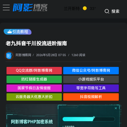
兰开斯特
33°
搜索
⛴引流教程
老九抖音千川投流进阶指南
阿影博客网
/
2026年5月28日 07:55
/
1260 阅读
QQ交流群/阿影博客网
微信公众号/阿影博客网
防红链接生成器
小游戏娱乐平台
国家节假日友情提醒
零宽字符隐写工具
云服务器大优惠大折扣
抖音视频解析