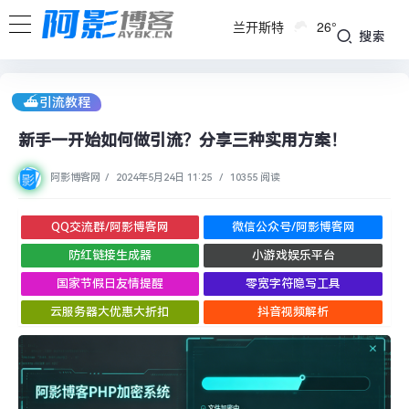
兰开斯特
26°
搜索
⛴引流教程
新手一开始如何做引流？分享三种实用方案！
阿影博客网
/
2024年5月24日 11:25
/
10355 阅读
QQ交流群/阿影博客网
微信公众号/阿影博客网
防红链接生成器
小游戏娱乐平台
国家节假日友情提醒
零宽字符隐写工具
云服务器大优惠大折扣
抖音视频解析