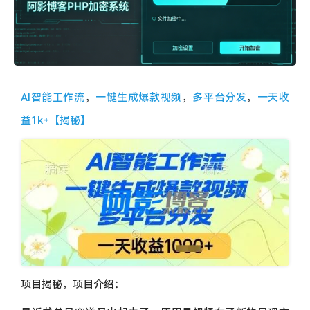
AI智能工作流
，
一键生成爆款视频
，
多平台分发
，
一天收
益1k+【揭秘】
c798d713674c82e931ad18fd62d843c4_8321aa614ed28b9-
11.webp
项目揭秘，项目介绍：