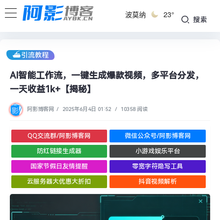
波莫纳
23°
搜索
⛴引流教程
AI智能工作流，一键生成爆款视频，多平台分发，
一天收益1k+【揭秘】
阿影博客网
/
2025年6月4日 01:52
/
10358 阅读
QQ交流群/阿影博客网
微信公众号/阿影博客网
防红链接生成器
小游戏娱乐平台
国家节假日友情提醒
零宽字符隐写工具
云服务器大优惠大折扣
抖音视频解析