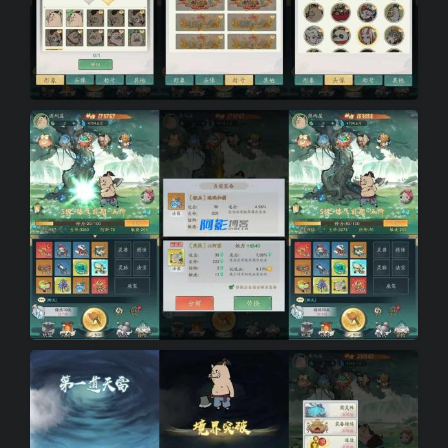
c198e4af19d37245a658886b4d2bafcb_3-8.jpg
e636237e2a722aceeb7cf9350c7cca48_5-4.jpg