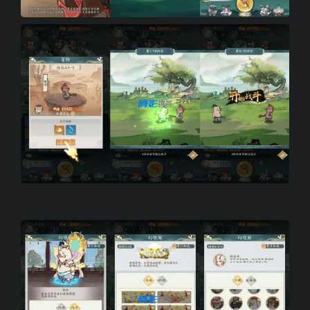
2e99f4a89480dd4706fc428c4168a281_2-8.jpg
0a59a546ef8f46c6dd9a4b5193173a9e_4-7.jpg