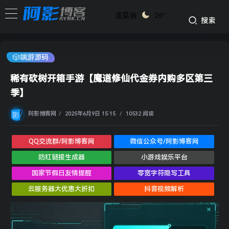
波莫纳
26°
搜索
🎲端游源码
稀有砍树开箱手游【魔道修仙代金券内购多区第三
季】
阿影博客网
/
2025年6月9日 15:15
/
10532 阅读
QQ交流群/阿影博客网
微信公众号/阿影博客网
防红链接生成器
小游戏娱乐平台
国家节假日友情提醒
零宽字符隐写工具
云服务器大优惠大折扣
抖音视频解析