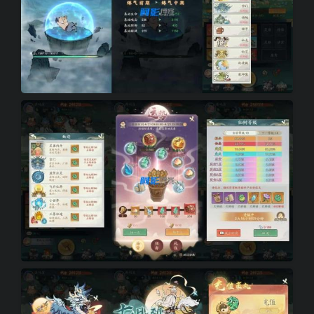
e838220dab4f1e1ac4e4841d92fa99c4_6-1.jpg
253a0603739e2219eb8aa9359426d204_7-1.jpg