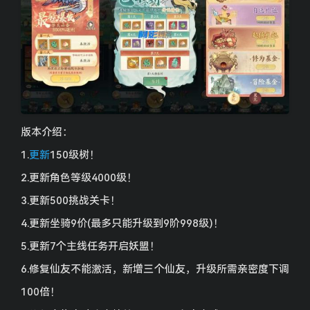
版本介绍：
1.
更新
150级树！
2.更新角色等级4000级！
3.更新500挑战关卡！
4.更新坐骑9价(最多只能升级到9阶998级)！
5.更新7个主线任务开启妖盟！
6.修复仙友不能激活，新增三个仙友，升级所需亲密度下调
100倍！