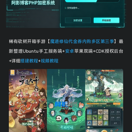
稀有砍树开箱手游【
魔道修仙代金券内购多区第三季
】最
新整理Ubuntu手工服务端+
安卓
苹果双端+CDK授权后台
+详细
搭建教程
+
视频教程
9d4a2f43cc843a351384981722389bd5_1-30.png