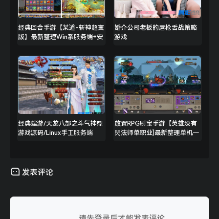
经典回合手游【某道-斩神超变
婚介公司老板的唇枪舌战策略
版】最新整理Win系服务端+安
游戏
卓+充值后台+详细搭建教程
经典端游/天龙八部之斗气神鼎
放置RPG刷宝手游【英雄没有
游戏源码/Linux手工服务端
閃法师单职业]最新整理单机一
+PC客户端+GM工具+搭建教
键即玩镜像端+Linux手工服务
程
端+网页注册+加解密工具+管
理后台+CDK授权后台+安卓
+详细搭建教程+视频教程
发表评论
请先登录后才能发表评论