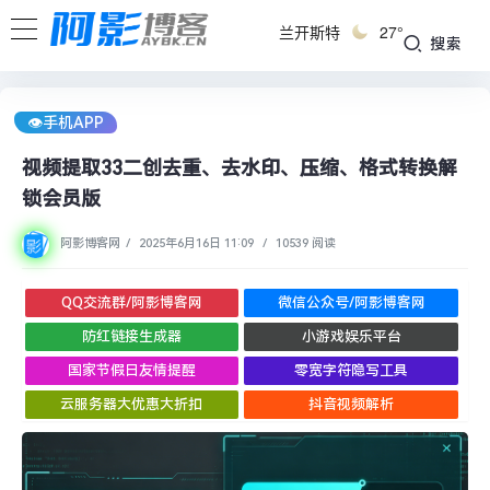
兰开斯特
27°
搜索
👁︎手机APP
视频提取33二创去重、去水印、压缩、格式转换解
锁会员版
阿影博客网
/
2025年6月16日 11:09
/
10539 阅读
QQ交流群/阿影博客网
微信公众号/阿影博客网
防红链接生成器
小游戏娱乐平台
国家节假日友情提醒
零宽字符隐写工具
云服务器大优惠大折扣
抖音视频解析