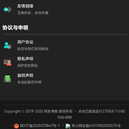
友情链接
互换共享，合作共赢
协议与申明
用户协议
由您与我们共同缔结
隐私声明
保护您的隐私
版权声明
本站的版权声明
Copyright © 2019-2025 阿影博客 版权所有
・
本站已勉强运行2758天
11小时
视频提取33二创去重
16分48秒
・
陕ICP备2025070847号-1
・
陕公网安备61019002003575号
封面
分享