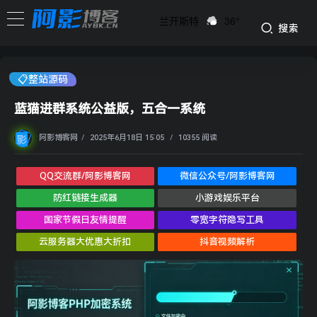
兰开斯特
36°
搜索
📋整站源码
蓝猫进群系统公益版，五合一系统
阿影博客网
/
2025年6月18日 15:05
/
10355 阅读
QQ交流群/阿影博客网
微信公众号/阿影博客网
防红链接生成器
小游戏娱乐平台
国家节假日友情提醒
零宽字符隐写工具
云服务器大优惠大折扣
抖音视频解析