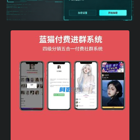
d2ec48d7835f616a97aa071f03fca763_1-12.jpg