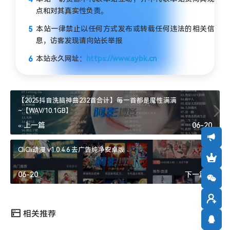
点和对其真实性负责。
本站一律禁止以任何方式发布或转载任何违法的相关信
息，访客发现请向站长举报
本站永久网址：
https://www.aybk.cn
【2025抖音洗脑神曲232首合计】每一首都是魔性满满
~【WAV/10.1GB】
« 上一篇
06-20
CliCli动漫 v1.0.4.6 去广告纯净安卓版
06-20
下一篇 »
相关推荐