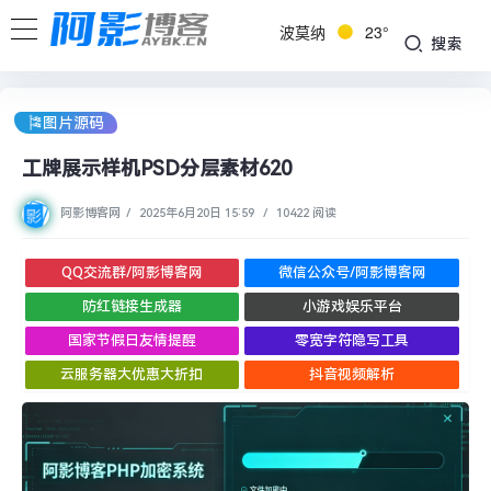
波莫纳
23°
搜索
🎏图片源码
工牌展示样机PSD分层素材620
阿影博客网
/
2025年6月20日 15:59
/
10422 阅读
QQ交流群/阿影博客网
微信公众号/阿影博客网
防红链接生成器
小游戏娱乐平台
国家节假日友情提醒
零宽字符隐写工具
云服务器大优惠大折扣
抖音视频解析