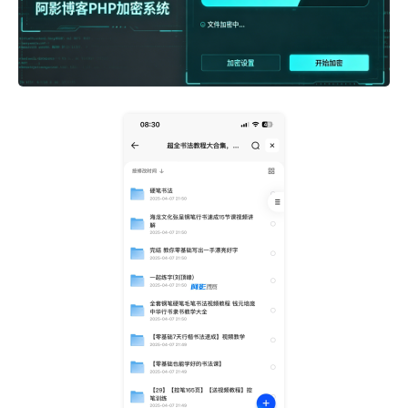
d80c871ce48a22f7bd66c8fdecafb990_126158_JAFDCWY2VBVA
Y6Z.png