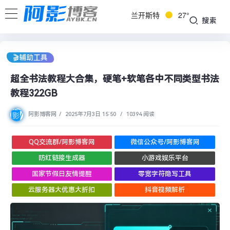
兰开斯特
27°
搜索
🎬辅助工具
超全书法教程大合集，硬笔+软笔各中不同类型书法
教程322GB
阿影博客网
/
2025年7月3日 15:50
/
10394 阅读
QQ交流群/阿影博客网
微信公众号/阿影博客网
防红链接生成器
小游戏娱乐平台
国家节假日友情提醒
零宽字符隐写工具
云服务器大优惠大折扣
抖音视频解析