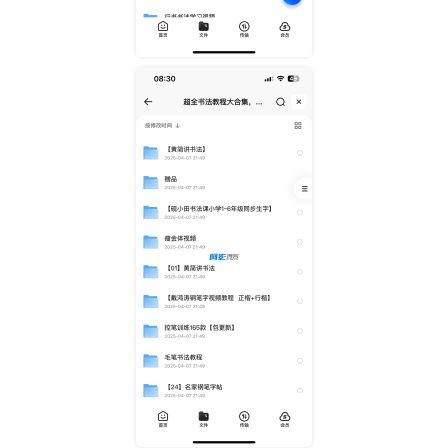
fd38ce9f2599f904294b93b1f83b3148_126158_6F9VKGZM7VD
82ZS.png