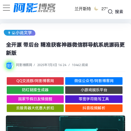
兰开斯特
27°
搜索
👨‍💻小说文学
全开源 带后台 精准获客神器微信群导航系统源码更
新版
阿影博客网
/
2025年7月3日 16:24
/
10462 阅读
QQ交流群/阿影博客网
微信公众号/阿影博客网
防红链接生成器
小游戏娱乐平台
国家节假日友情提醒
零宽字符隐写工具
云服务器大优惠大折扣
抖音视频解析