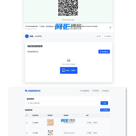
eaf2f34331ea148800ca458543c1e1bc_4-1.jpg