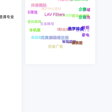
0粉丝变现
无限次
企微定位
广告
智能控制
一键换脸
接口
用户中心支付
易学排盘
是请专业
红果视频
SVIP
智能析
GKD
文本转写
抖音广告
盘
完美解码播放器
LAV Filters
Plus
实操模拟
自动去广告
视频管理
抖音圆码
车机版
虚拟接线
信号增强