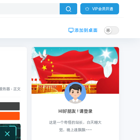
VIP会员开通
添加到桌面
云服务器
›
正文
HI好朋友 ! 请登录
这是一个奇怪的站长，白天睡大
觉，晚上魂飘飘~~~