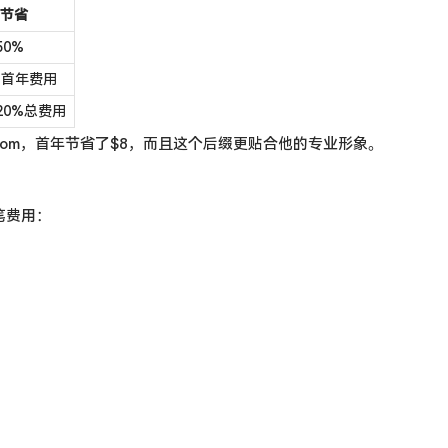
节省
50%
%首年费用
-20%总费用
缀而非.com，首年节省了$8，而且这个后缀更贴合他的专业形象。
笔费用：