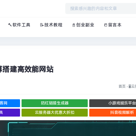
🔨软件工具
📝技术教程
📓创业副业
📒留言本
算搭建高效能网站
首页
›
🖥︎
博客网
防红链接生成器
小游戏娱乐平台
具
云服务器大优惠大折扣
抖音视频解析