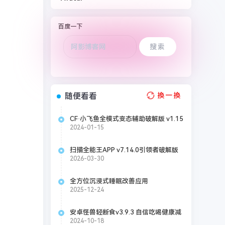
百度一下
随便看看
换一换
CF·小飞鱼全模式变态辅助破解版 v1.15
2024-01-15
扫描全能王APP v7.14.0引领者破解版
2026-03-30
全方位沉浸式睡眠改善应用
BetterSleep v25.23.1 高级版破解
2025-12-24
安卓怪兽轻断食v3.9.3 自信吃喝健康减
肥解锁版
2024-10-18