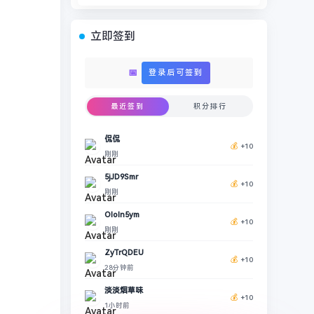
立即签到
📅
登录后可签到
最近签到
积分排行
侃侃
💰
+10
刚刚
5jJD9Smr
💰
+10
刚刚
OIoIn5ym
💰
+10
刚刚
ZyTrQDEU
💰
+10
28分钟前
淡淡烟草味
💰
+10
1小时前