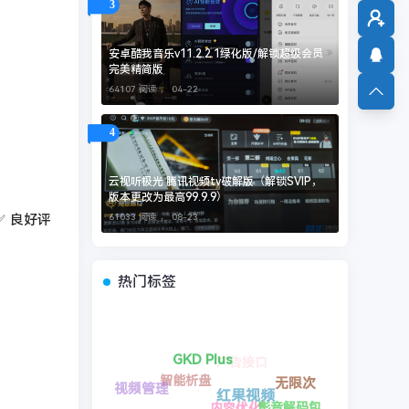
3
：
安卓酷我音乐v11.2.2.1绿化版/解锁超级会员
完美精简版
64107 阅读 ，
04-22
4
云视听极光 腾讯视频tv破解版（解锁SVIP，
版本更改为最高99.9.9）
61033 阅读 ，
08-23
✅ 良好评
热门标签
应用内弹窗
影音解码包
多域名池
某钉打卡
实时数据统计
智能家电
内容优化