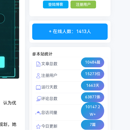
登陆博客
注册用户
+ 在线人数：1413人
📘本站统计
10484篇
文章总数
15273位
注册用户
1663天
运行天数
63877条
评论总数
，认为优
10147.2
总访问量
W+
规划，她
7篇
今日更新