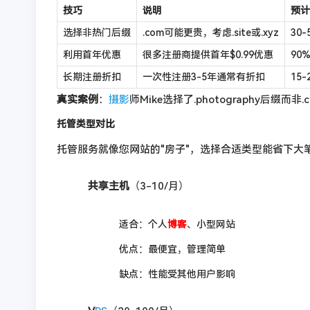
技巧
说明
预计
选择非热门后缀
.com可能更贵，考虑.site或.xyz
30-
利用首年优惠
很多注册商提供首年$0.99优惠
90
长期注册折扣
一次性注册3-5年通常有折扣
15
真实案例
：
摄影
师Mike选择了.photography后
托管类型对比
托管服务就像您网站的"房子"，选择合适类型能省下大
共享主机
（3-10/月）
适合：个人
博客
、小型网站
优点：最便宜，管理简单
缺点：性能受其他用户影响