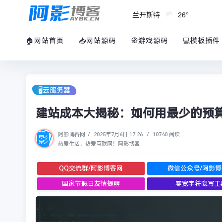
兰开斯特
26°
🏠网站首页
📥网站源码
🧭游戏源码
💻模板插件
🖥︎云服务器
建站成本大揭秘：如何用最少的预
阿影博客网
/
2025年7月6日 17:26
/
10740 阅读
热爱生活，热爱互联网！阿影博客
QQ交流群/阿影博客网
微信公众号/阿影
国家节假日友情提醒
零宽字符隐写工