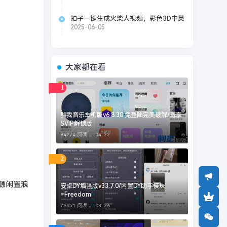
扣子一键生成火柴人视频，彩色3D中英
字幕进阶版本
2025-06-05
大家都在看
1
酷我音乐车机版v6.8.30 免登陆完美破解/尊享
SVIP解锁版
84274 阅读 ，
04-22
2
源闲置浪
安卓DY增强版v33.7.0/内置DY助手模块
+Freedom
79551 阅读 ，
03-26