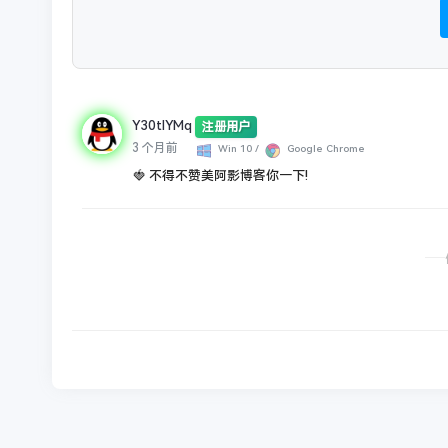
Y30tlYMq
注册用户
3 个月前
Win 10 /
Google Chrome
🍓 不得不赞美阿影博客你一下!