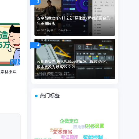
3
安卓酷我音乐v11.2.2.1绿化版/解锁超级会员
完美精简版
64096 阅读 ，
04-22
4
云视听极光 腾讯视频tv破解版（解锁SVIP，
版本更改为最高99.9.9）
致素材小众
61022 阅读 ，
08-23
热门标签
自动去广告
GKD Plus
易学排盘
红果视频
秒进巡航
火星助手