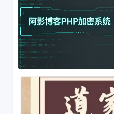
7b8997b9a92d866eec26655e424f3f1b_8494472c164ffad.we