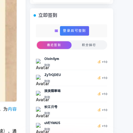
立即签到
📅
登录后可签到
最近签到
积分排行
OIoIn5ym
💰
+10
刚刚
ZyTrQDEU
💰
+10
刚刚
淡淡烟草味
💰
+10
刚刚
长江亓号
，为
内容
💰
+10
刚刚
uVEYkWJ5
💰
+10
刚刚
读），通