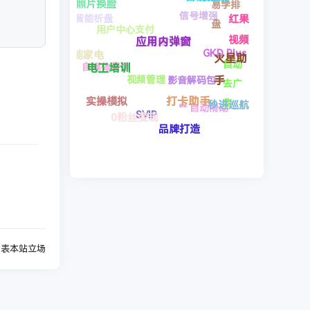
信号增强
** 自动滑动
DNS设置
影音解码包
智能控制
应用
打卡助手
品牌打造
聚合
应用内弹窗
抖音广告
企微定
文本转写
器
考证
0粉丝变现
SVIP
位
视频管理
电工培训
题库
无限
照片换脸
实操模拟
用户中心支付
次
智能家电
自媒体营销
智能析盘
代表本站立场