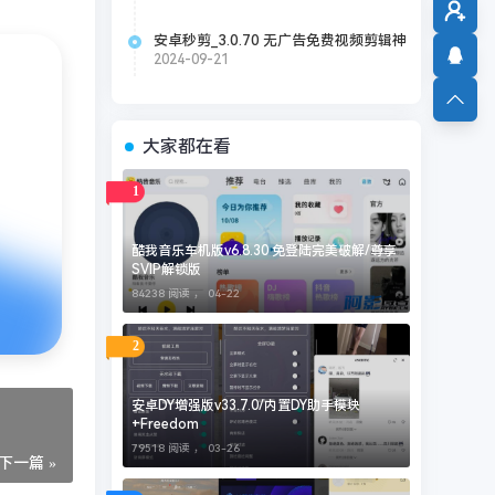
安卓秒剪_3.0.70 无广告免费视频剪辑神
器
2024-09-21
大家都在看
1
酷我音乐车机版v6.8.30 免登陆完美破解/尊享
SVIP解锁版
84238 阅读 ，
04-22
2
安卓DY增强版v33.7.0/内置DY助手模块
+Freedom
79518 阅读 ，
03-26
下一篇 »