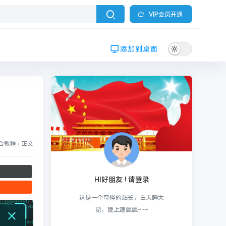
VIP会员开通
添加到桌面
综合教程
›
正文
HI好朋友 ! 请登录
这是一个奇怪的站长，白天睡大
觉，晚上魂飘飘~~~