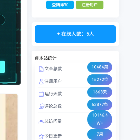
登陆博客
注册用户
+ 在线人数：5人
📘本站统计
10484篇
文章总数
15272位
注册用户
1663天
运行天数
63877条
评论总数
10146.4
总访问量
W+
7篇
今日更新