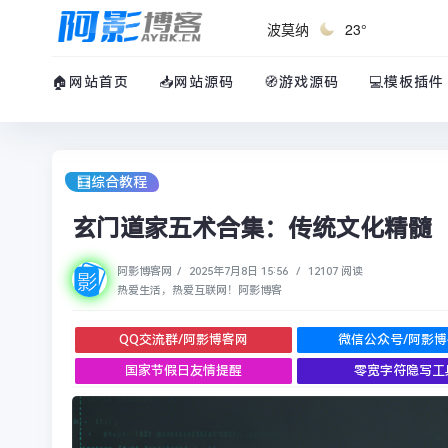
波莫纳
23°
🏠网站首页
📥网站源码
🧭游戏源码
💻模板插件
🧮综合教程
玄门道家五术合集：传统文化精髓
阿影博客网
/
2025年7月8日 15:56
/
12107 阅读
热爱生活，热爱互联网！阿影博客
QQ交流群/阿影博客网
微信公众号/阿影
国家节假日友情提醒
零宽字符隐写工