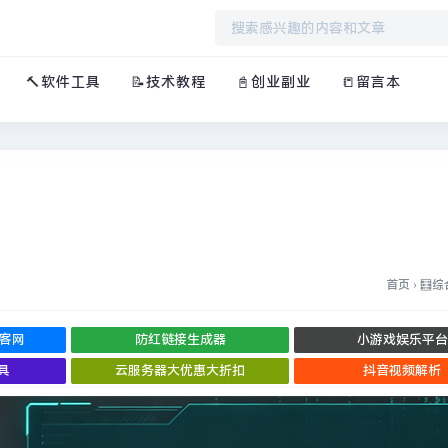
🔨软件工具
📝技术教程
📓创业副业
📒留言本
首页
›
🧮
博客网
防红链接生成器
小游戏娱乐平台
具
云服务器大优惠大折扣
抖音视频解析