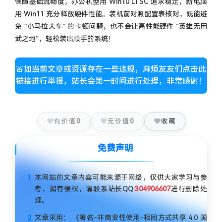
保障基础流畅度，办公机型用 Win10 LTSC 追求稳定，新电脑
用 Win11 充分释放硬件性能。装机前对照配置表核对，既能避
免 “小马拉大车” 的卡顿问题，也不会让高性能硬件 “英雄无用
武之地”，轻松装出顺手的系统！
🚨如当前文章或资源存在一些违规，麻烦友友们点击此
链接进行举报，站长会第一时间进行处理，非常感谢！
有价值
0
无价值
0
收藏
免费声明
本网站的文章内容可能来源于网络，仅供大家学习与参
考，如有侵权，请联系站长QQ:
304906607
进行删除处
理。
文章采用： 《署名-非商业性使用-相同方式共享 4.0 国