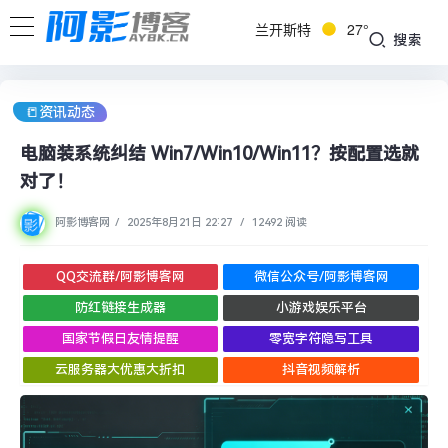
兰开斯特
27°
搜索
📒资讯动态
电脑装系统纠结 Win7/Win10/Win11？按配置选就
对了！
阿影博客网
/
2025年8月21日 22:27
/
12492 阅读
QQ交流群/阿影博客网
微信公众号/阿影博客网
防红链接生成器
小游戏娱乐平台
国家节假日友情提醒
零宽字符隐写工具
云服务器大优惠大折扣
抖音视频解析