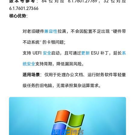
版本号参考
：64 位对应 6.1.7601.27769，32 位对应
6.1.7601.27366
核心优势
：
对老旧硬件
兼容性
拉满，不会因配置不足出现 “硬件带
不动系统” 的卡顿问题；
支持 UEFI
安全
启动，且可通过
更新
ESU 补丁，延长
系
统安全
支持周期，降低漏洞风险。
适用场景
：仅用于处理办公文档、运行财务软件等轻量
级任务的旧电脑，无需承担复杂运算需求。
image.png