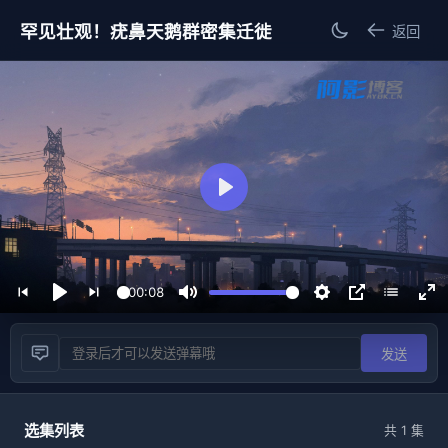
罕见壮观！疣鼻天鹅群密集迁徙
返回
播
放
00:08
播
静
设
画
进
放
音
置
中
入
发送
画
全
屏
选集列表
共
1
集