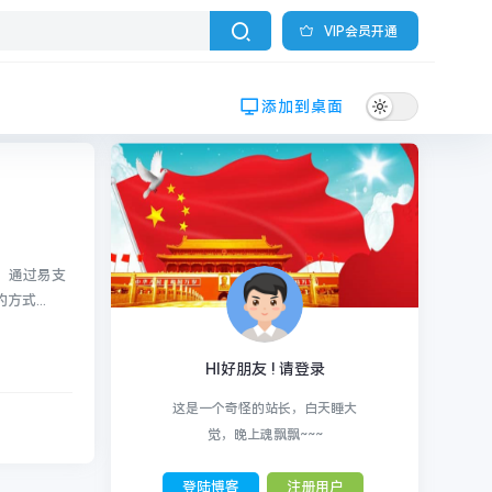
VIP会员开通
添加到桌面
式...
HI好朋友 ! 请登录
这是一个奇怪的站长，白天睡大
觉，晚上魂飘飘~~~
登陆博客
注册用户