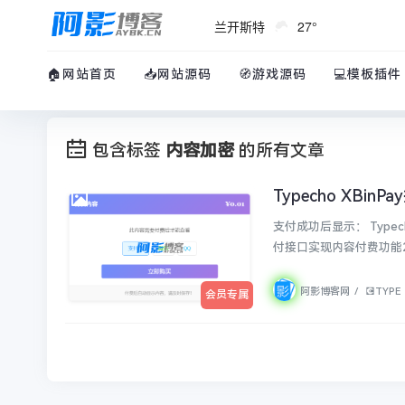
兰开斯特
27°
🏠网站首页
📥网站源码
🧭游戏源码
💻模板插件
包含标签
内容加密
的所有文章
Typecho XB
💽TYPE
支付成功后显示： TypechoXBinPay付费阅读插件 1.这是一个为Typecho博客平台开发的付费阅读插件，通过易支
付接口实现内容付费功能2
阿影博客网
/
💽TYPE
会员专属