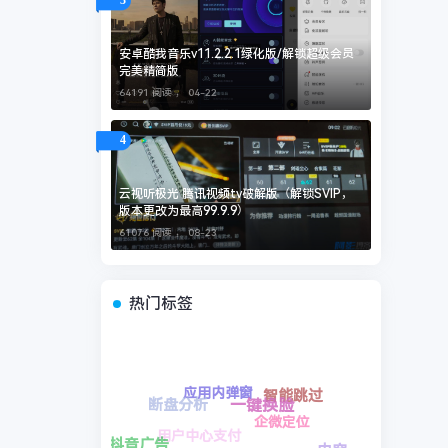
3
安卓酷我音乐v11.2.2.1绿化版/解锁超级会员
完美精简版
64191 阅读 ，
04-22
4
云视听极光 腾讯视频tv破解版（解锁SVIP，
版本更改为最高99.9.9）
61076 阅读 ，
08-23
热门标签
企微定位
照片换脸
助手工具
天空视角
用户中心支付
智能控制
智能跳
应用内弹窗
多域名池