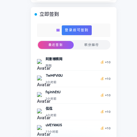
立即签到
📅
登录后可签到
最近签到
积分排行
阿影博客网
💰
+10
刚刚
TwMFVl0U
💰
+10
2小时前
fqJnhEtU
💰
+10
2小时前
侃侃
💰
+10
4小时前
uVEYkWJ5
💰
+10
11小时前