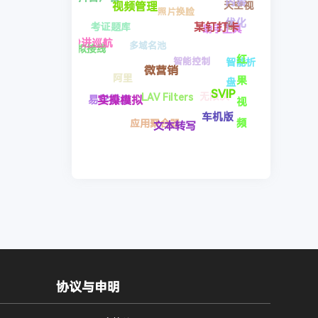
智能析盘
过
内容优
无限次
红果视频
LAV Filters
考证题库
化
一
阿里
车机版
断盘分析
抖音广告
某钉打
键
SVIP
应用聚合器
卡
换
虚拟接线
文本转写
易学排盘
视频管理
微营销
脸
秒进巡航
实操模拟
协议与申明