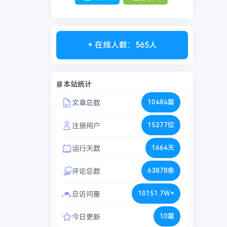
+ 在线人数：565人
📘本站统计
10484篇
文章总数
15277位
注册用户
1664天
运行天数
63878条
评论总数
10151.7W+
总访问量
10篇
今日更新