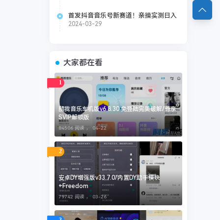
首发抖音音乐号新赛道！亲操实测日入
300+，附赠项目所需素材（价值398
2024-03-29
元）
大家都在看
1
酷我音乐车机版v6.8.30 免登陆完美破解/尊享
SVIP解锁版
84506 阅读 ，
04-22
2
安卓DY增强版v33.7.0/内置DY助手模块
+Freedom
79742 阅读 ，
03-26