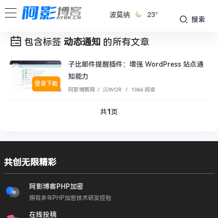
波莫纳
23°
搜索
包含标签
动态通知
的所有文章
子比邮件提醒插件：增强 WordPress 站点通
知能力
登录下载
阿影博客网
/
📀WOR
/
1066 阅读
共
1
页
共创无限精彩
阿影博客PHP加密
拥有多年PHP加密技术研发经验
在线投稿