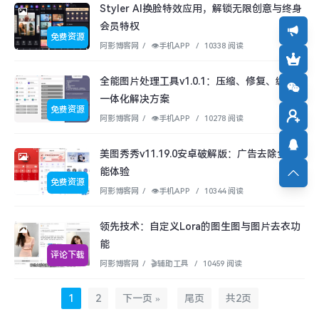
Styler AI换脸特效应用，解锁无限创意与终身
会员特权
免费资源
阿影博客网
/
👁︎手机APP
/
10338 阅读
全能图片处理工具v1.0.1：压缩、修复、编辑
一体化解决方案
免费资源
阿影博客网
/
👁︎手机APP
/
10278 阅读
美图秀秀v11.19.0安卓破解版：广告去除全功
能体验
免费资源
阿影博客网
/
👁︎手机APP
/
10344 阅读
领先技术：自定义Lora的图生图与图片去衣功
能
评论下载
阿影博客网
/
🎬辅助工具
/
10459 阅读
1
2
下一页 »
尾页
共
2
页