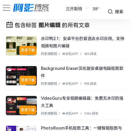
兰开斯特
39°
搜索
包含标签
图片编辑
的所有文章
水印鸭2.1：安卓平台的首选去水印应用，支持
视频和图片编辑
登录下载
阿影博客网
/
👁︎手机APP
/
404 阅读
Background Eraser汉化版安桌版电脑抠图软
件
登录下载
阿影博客网
/
👁︎手机APP
/
998 阅读
VideoGuru专业视频编辑器：免费无水印的强
大工具
登录下载
阿影博客网
/
👁︎手机APP
/
1056 阅读
PhotoRoom手机抠图工具：一键智能抠图与