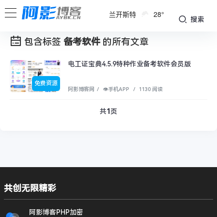
兰开斯特
28°
搜索
包含标签
备考软件
的所有文章
电工证宝典4.5.9特种作业备考软件会员版
免费资源
阿影博客网
/
👁︎手机APP
/
1130 阅读
共
1
页
共创无限精彩
阿影博客PHP加密