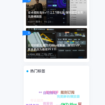
3
安卓酷我音乐v11.2.2.1绿化版/解锁超级会员
完美精简版
64201 阅读 ，
04-22
4
云视听极光 腾讯视频tv破解版（解锁SVIP，
版本更改为最高99.9.9）
61086 阅读 ，
08-23
热门标签
红果视频
虚拟接线
照片换脸
完美解码播放
电工学习
器
阿里
秒进巡航