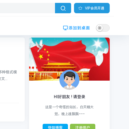
VIP会员开通
添加到桌面
等多种格式模
...
HI好朋友 ! 请登录
这是一个奇怪的站长，白天睡大
觉，晚上魂飘飘~~~
登陆博客
注册用户