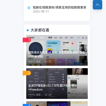
短剧在线搜源码/简易实用的短剧搜索系
统
2024-08-31
大家都在看
1
酷我音乐车机版v6.8.30 免登陆完美破解/尊享
SVIP解锁版
84514 阅读 ，
04-22
2
安卓DY增强版v33.7.0/内置DY助手模块
+Freedom
79754 阅读 ，
03-26