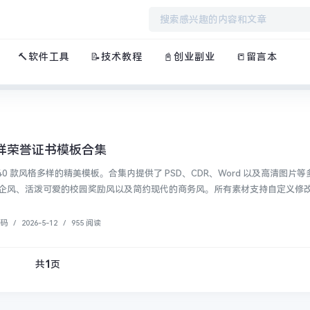
🔨软件工具
📝技术教程
📓创业副业
📒留言本
多样荣誉证书模板合集
40 款风格多样的精美模板。合集内提供了 PSD、CDR、Word 以及高清图片
企风、活泼可爱的校园奖励风以及简约现代的商务风。所有素材支持自定义修改文
源码
/
2026-5-12
/
955 阅读
共
1
页