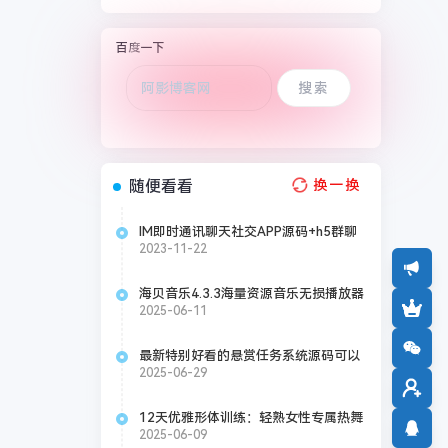
百度一下
随便看看
换一换
IM即时通讯聊天社交APP源码+h5群聊
+红包转账+朋友圈
2023-11-22
海贝音乐4.3.3海量资源音乐无损播放器
2025-06-11
最新特别好看的悬赏任务系统源码可以
直接运营
2025-06-29
​​12天优雅形体训练：轻熟女性专属热舞
课程​
2025-06-09