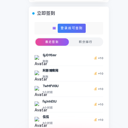
立即签到
📅
登录后可签到
最近签到
积分排行
5jJD9Smr
💰
+10
刚刚
阿影博客网
💰
+10
刚刚
TwMFVl0U
💰
+10
5小时前
fqJnhEtU
💰
+10
6小时前
侃侃
💰
+10
8小时前