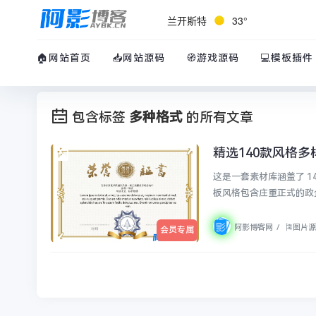
兰开斯特
33°
🏠网站首页
📥网站源码
🧭游戏源码
💻模板插件
包含标签
多种格式
的所有文章
精选140款风格
🎏图片源码
这是一套素材库涵盖了 1
板风格包含庄重正式的政
阿影博客网
/
🎏图片
会员专属