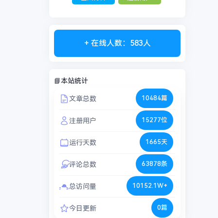
+ 在线人数：583人
📘本站统计
10484篇
文章总数
15277位
注册用户
1665天
运行天数
63878条
评论总数
10152.1W+
总访问量
0篇
今日更新