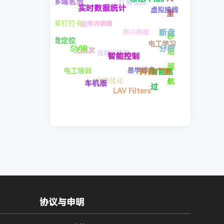
微营销
易学排盘
自媒体营销
应用内弹窗
版本测
智能跳过
规
断盘分析
评
则
内容优化
GKD
抖音广告
LAV Filters
无限次
订
考证题库
** 自
Plus
阅
某钉打卡
智能控制
动滑
电工培训
实时数据统
车机版
动
多域名池
计
SVIP
企微定位
协议与申明