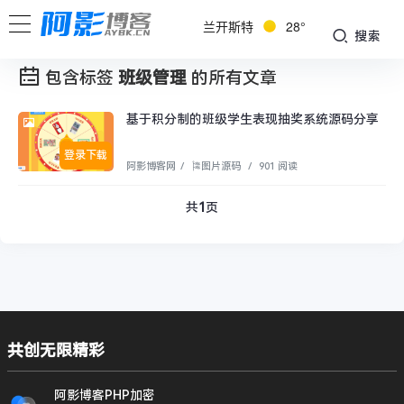
兰开斯特
28°
搜索
包含标签
班级管理
的所有文章
基于积分制的班级学生表现抽奖系统源码分享
登录下载
阿影博客网
/
🎏图片源码
/
901 阅读
共
1
页
共创无限精彩
阿影博客PHP加密