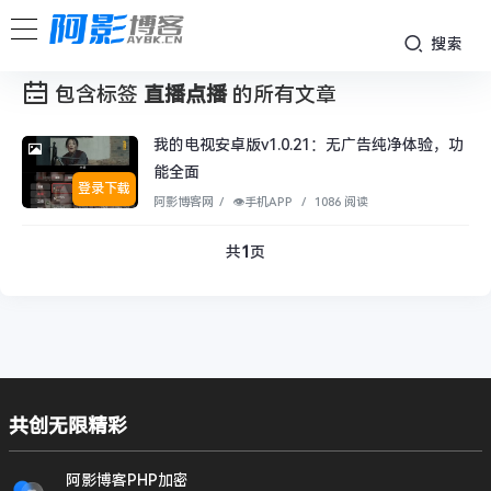
搜索
包含标签
直播点播
的所有文章
我的电视安卓版v1.0.21：无广告纯净体验，功
能全面
登录下载
阿影博客网
/
👁︎手机APP
/
1086 阅读
共
1
页
共创无限精彩
阿影博客PHP加密