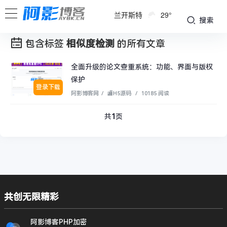
兰开斯特
29°
搜索
包含标签
相似度检测
的所有文章
全面升级的论文查重系统：功能、界面与版权
保护
登录下载
阿影博客网
/
🏬H5源码
/
10185 阅读
共
1
页
共创无限精彩
阿影博客PHP加密