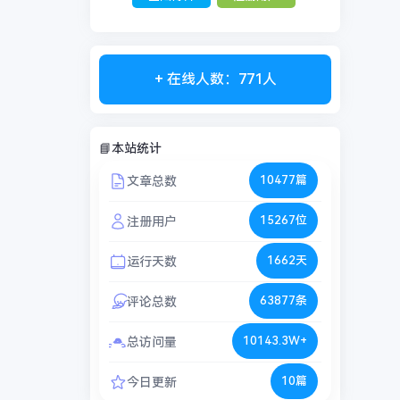
+ 在线人数：771人
📘本站统计
10477篇
文章总数
15267位
注册用户
1662天
运行天数
63877条
评论总数
10143.3W+
总访问量
10篇
今日更新