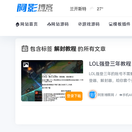
兰开斯特
27°
🏠网站首页
📥网站源码
🧭游戏源码
💻模板插件
包含标签
解封教程
的所有文章
LOL强登三年教
👁︎手机APP
LOL强登三年的账号不
登器、解封器，给你套个
阿影博客网
/
👁︎手机A
登录下载