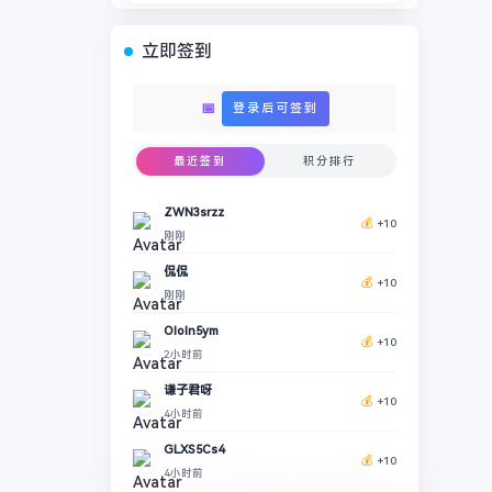
立即签到
📅
登录后可签到
最近签到
积分排行
ZWN3srzz
💰
+10
刚刚
侃侃
💰
+10
刚刚
OIoIn5ym
💰
+10
2小时前
谦子君呀
💰
+10
4小时前
GLXS5Cs4
💰
+10
4小时前