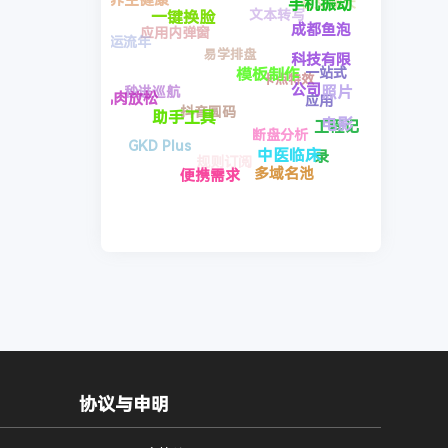
千问输
断盘分析
工程记录
司
入法
应用内弹窗
抖音圆码
照片换
照片电影
手机振
多域名池
规则订阅
自动去广告
脸
某
动
中医临床
秒进巡航
钉
模板制作
便携需求
GKD Plus
大运流年
打
一键换脸
养生健康
助手工具
肌肉放松
卡
协议与申明