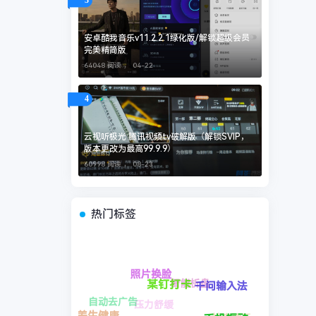
3
安卓酷我音乐v11.2.2.1绿化版/解锁超级会员
完美精简版
64048 阅读 ，
04-22
4
云视听极光 腾讯视频tv破解版（解锁SVIP，
版本更改为最高99.9.9）
60998 阅读 ，
08-23
热门标签
文本转写
社交聊天
卡点特效
一站式应用
智能析盘
易学排盘
压力舒缓
成都鱼泡科技有限公