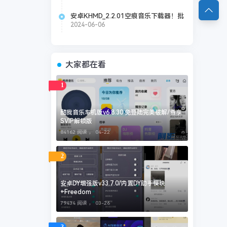
安卓KHMD_2.2.01空痕音乐下载器！批
量下载全网音乐
2024-06-06
大家都在看
1
酷我音乐车机版v6.8.30 免登陆完美破解/尊享
SVIP解锁版
84162 阅读 ，
04-22
2
安卓DY增强版v33.7.0/内置DY助手模块
+Freedom
79434 阅读 ，
03-26