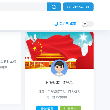
VIP会员开通
添加到桌面
，买的什么强
爆...
HI好朋友 ! 请登录
这是一个奇怪的站长，白天睡大
觉，晚上魂飘飘~~~
登陆博客
注册用户