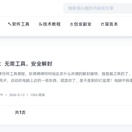
🔨软件工具
📝技术教程
📓创业副业
📒留言本
程：无需工具，安全解封
需要任何工具教程，别再嘚嘚呵呵地去买什么所谓的解封器呀、强登器之类的了
壳子，动动你电脑上边的一些东西，就卖你了，是不是割你们韭菜？电脑中病毒再
PP
/
2026-5-12
/
1036 阅读
共
1
页