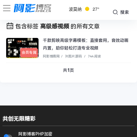
波莫纳
27°
搜索
包含标签
高级感视频
的所有文章
千款剪映高级字幕模板：直接套用，音效动画
内置，助你轻松打造专业视频
会员专属
阿影博客网
/
🎏图片源码
/
744 阅读
共
1
页
共创无限精彩
阿影博客PHP加密