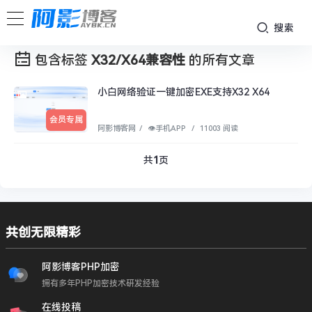
搜索
包含标签
X32/X64兼容性
的所有文章
小白网络验证一键加密EXE支持X32 X64
会员专属
阿影博客网
/
👁︎手机APP
/
11003 阅读
共
1
页
共创无限精彩
阿影博客PHP加密
拥有多年PHP加密技术研发经验
在线投稿